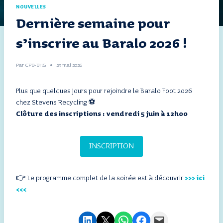
NOUVELLES
Dernière semaine pour
s’inscrire au Baralo 2026 !
Par
CPB-BHG
29 mai 2026
Plus que quelques jours pour rejoindre le Baralo Foot 2026
chez Stevens Recycling ⚽
Clôture des inscriptions : vendredi 5 juin à 12h00
INSCRIPTION
👉 Le programme complet de la soirée est à découvrir
>>> ici
<<<
Partager sur LinkedIn
Envoyer cette page par e-mail
Partager sur WhatsApp
Partager sur Facebook
Envoyer cette page par e-mail