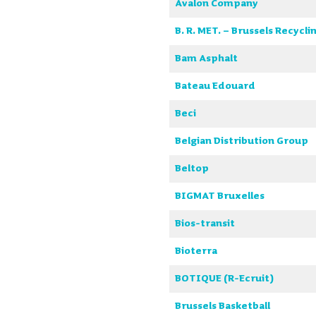
Avalon Company
B. R. MET. – Brussels Recycli
Bam Asphalt
Bateau Edouard
Beci
Belgian Distribution Group
Beltop
BIGMAT Bruxelles
Bios-transit
Bioterra
BOTIQUE (R-Ecruit)
Brussels Basketball