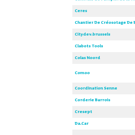
Ceres
Chantier De Créosotage De 
Citydev.brussels
Clabots Tools
Colas Noord
Comoo
Coordination Senne
Corderie Barrois
Cresept
Da.Car