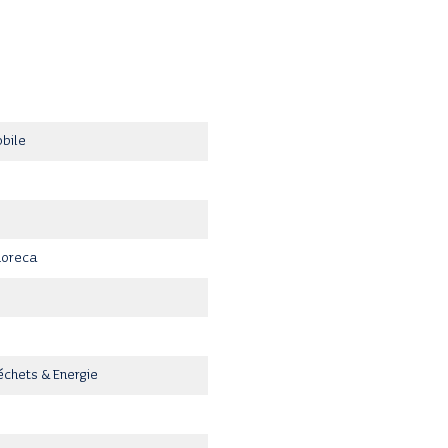
bile
Horeca
échets & Energie