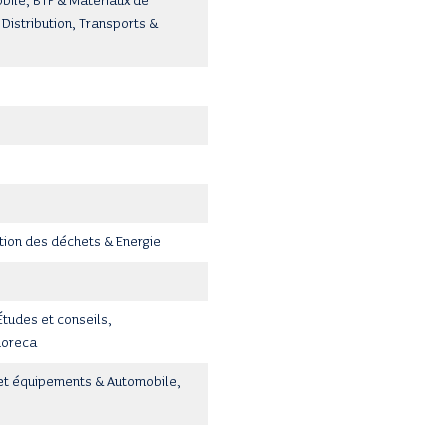
ile, BTP & Matériaux de
istribution, Transports &
stion des déchets & Energie
tudes et conseils,
Horeca
 et équipements & Automobile,