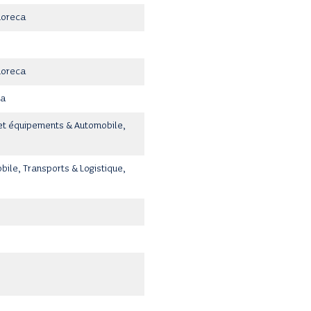
Horeca
Horeca
ia
 et équipements & Automobile,
ile, Transports & Logistique,