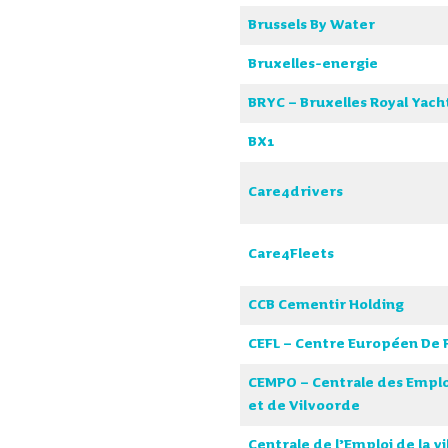
Brussels By Water
Bruxelles-energie
BRYC – Bruxelles Royal Yach
BX1
Care4drivers
Care4Fleets
CCB Cementir Holding
CEFL – Centre Européen De 
CEMPO – Centrale des Emplo
et de Vilvoorde
Centrale de l’Emploi de la vi