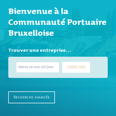
Bienvenue à la
Communauté Portuaire
Bruxelloise
Trouver une entreprise…
S
CHERCHER
e
a
r
c
h
Recherche avancée