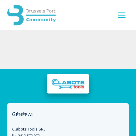
Aller
au
contenu
Général
Clabots Tools SRL
BE 0412 572 672