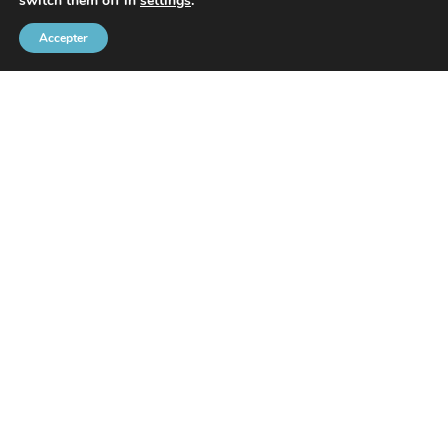
switch them off in
settings
.
Accepter
Communauté Portuaire Bruxelloise
Rue de l’Avant-Port 2 Boîte 6
1000 Bruxelles
Tel
+32 2 426 72 88
SITEMAP