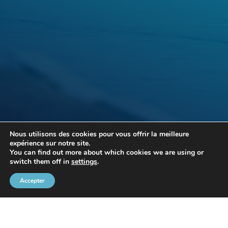
Nous utilisons des cookies pour vous offrir la meilleure
expérience sur notre site.
You can find out more about which cookies we are using or
Grâce à ses partenaires, la CPB organise divers évènements.
switch them off in
settings
.
Pour tout renseignement, merci de contacter M. Fabrice Thiels au
02
426 72 88
ou via
e-mail
.
Accepter