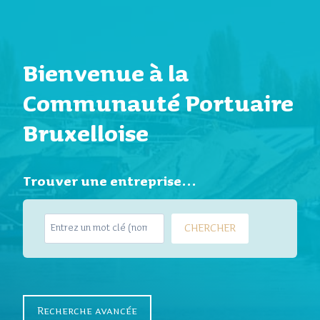
Bienvenue à la
Communauté Portuaire
Bruxelloise
Trouver une entreprise…
S
CHERCHER
e
a
r
c
h
Recherche avancée