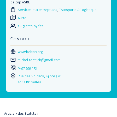
Beltop ASBL
Services aux entreprises
,
Transports & Logistique
Autre
1 – 5 employées
Contact
www.beltop.org
michel.roorijck@gmail.com
0497 599 123
Rue des Soldats, 44 bte 3.01
1082 Bruxelles
Article 7 des Statuts :