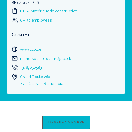
BE 0419 445 816
BTP & Matériaux de construction
6 – 50 employées
Contact
www.ccb.be
marie-sophie.foucart@ccb.be
+3269252563
Grand-Route 260
7530 Gaurain-Ramecroix
Devenez membre