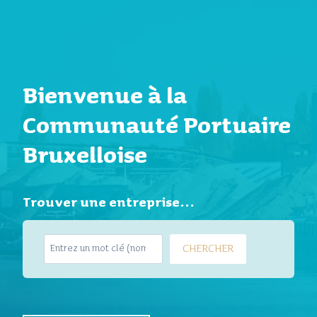
Bienvenue à la
Communauté Portuaire
Bruxelloise
Trouver une entreprise…
S
CHERCHER
e
a
r
c