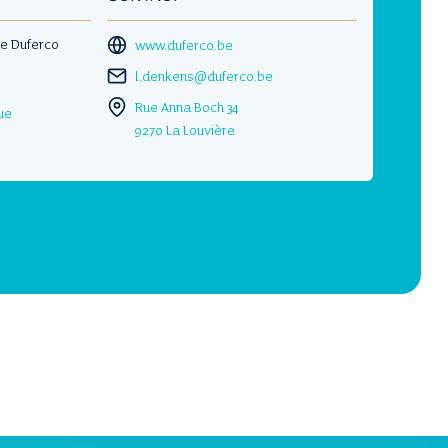
he Duferco
www.duferco.be
l.denkens@duferco.be
Rue Anna Boch 34
ue
9270 La Louvière