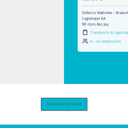
Duferco Wallonie – Branc
Logistique SA
BE 0501 691 324
Transports & Logistiq
6 – 50 employées
Devenez membre