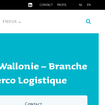
CONTACT
PROFIL
FR
NL
EN
ENJEUX
Wallonie – Branche
rco Logistique
Contact