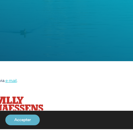
via
e-mail
.
Accepter