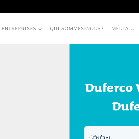
ENTREPRISES
QUI SOMMES-NOUS?
MÉDIA
Duferco 
Dufe
Général