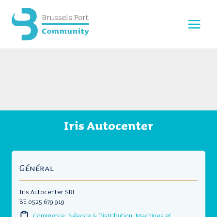
Aller
au
contenu
Iris Autocenter
Général
Iris Autocenter SRL
BE 0525 679 919
Commerce, Négoce & Distribution
,
Machines et