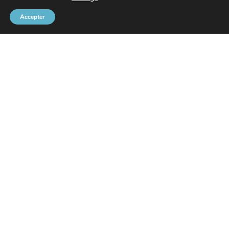
Accepter
Communauté Portuaire Bruxelloise
Rue de l’Avant-Port 2 Boîte 6
1000 Bruxelles
Tel
+32 2 426 72 88
SITEMAP