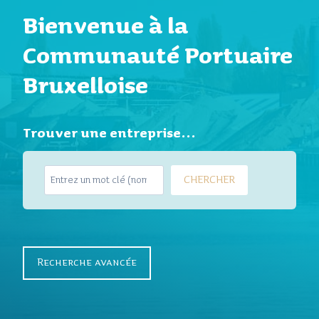
Bienvenue à la
Communauté Portuaire
Bruxelloise
Trouver une entreprise…
S
CHERCHER
e
a
r
c
h
Recherche avancée