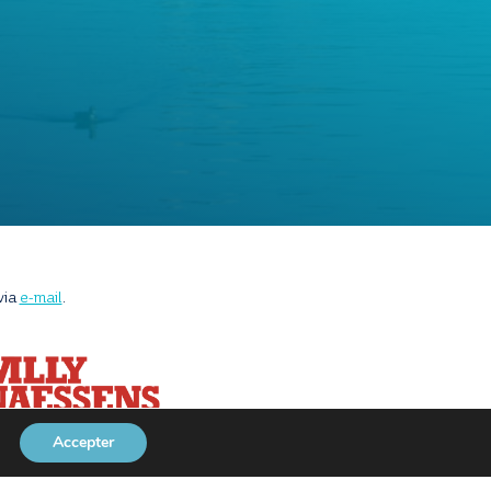
via
e-mail
.
Accepter