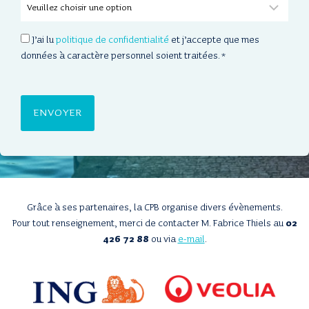
C
J’ai lu
politique de confidentialité
et j’accepte que mes
O
données à caractère personnel soient traitées.
*
N
S
E
N
T
*
Grâce à ses partenaires, la CPB organise divers évènements.
Pour tout renseignement, merci de contacter M. Fabrice Thiels au
02
426 72 88
ou via
e-mail
.