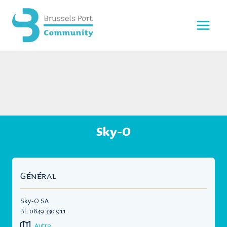
Aller
au
contenu
Sky-O
Général
Sky-O SA
BE 0849 330 911
Autre