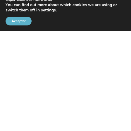
You can find out more about which cookies we are using or
Avec le soutien de
switch them off in
settings
.
Accepter
Communauté Portuaire Bruxelloise
Rue de l’Avant-Port 2 Boîte 6
1000 Bruxelles
Tel
+32 2 426 72 88