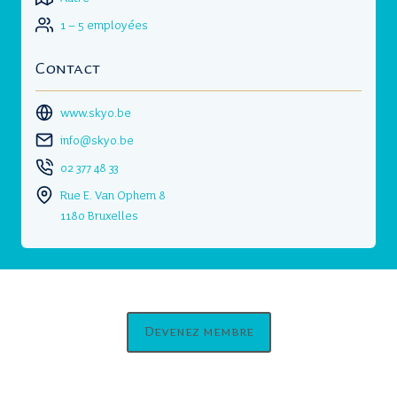
1 – 5 employées
Contact
www.skyo.be
info@skyo.be
02 377 48 33
Rue E. Van Ophem 8
1180 Bruxelles
Devenez membre