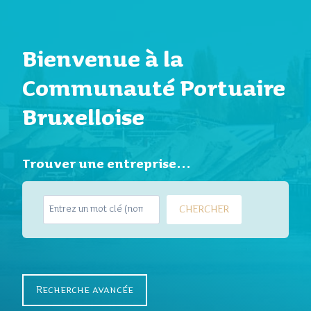
Bienvenue à la
Communauté Portuaire
Bruxelloise
Trouver une entreprise…
S
CHERCHER
e
a
r
c
h
Recherche avancée