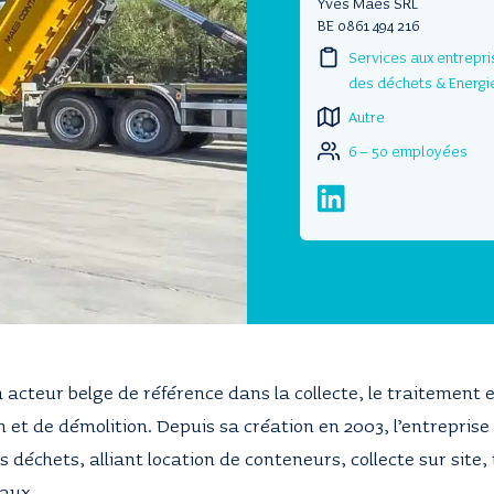
Yves Maes SRL
BE 0861 494 216
Services aux entrepr
des déchets & Energi
Autre
6 – 50 employées
acteur belge de référence dans la collecte, le traitement e
 et de démolition. Depuis sa création en 2003, l’entreprise
déchets, alliant location de conteneurs, collecte sur site, 
iaux.