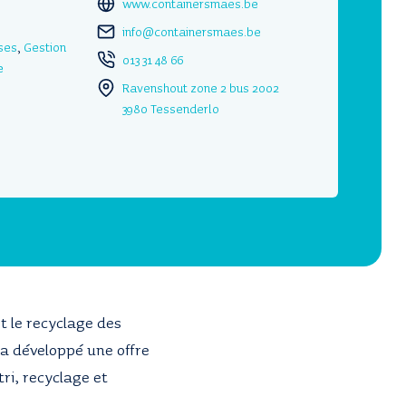
www.containersmaes.be
info@containersmaes.be
ises
,
Gestion
013 31 48 66
e
Ravenshout zone 2 bus 2002
3980 Tessenderlo
t le recyclage des
 a développé une offre
tri, recyclage et