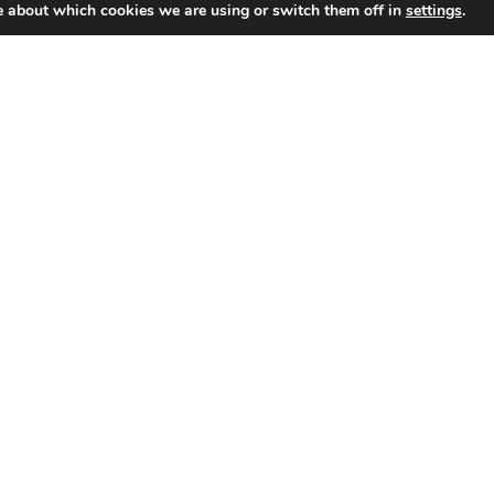
e about which cookies we are using or switch them off in
settings
.
Grâce à ses partenaires, la CPB organise divers évènements.
 renseignement, merci de contacter M. Fabrice Thiels au
02 426 72 88
ou 
Avec le soutien de