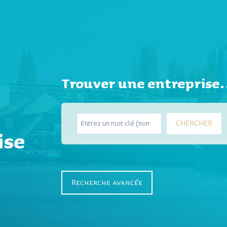
Trouver une entrepris
S
CHERCHER
e
ise
a
r
c
h
Recherche avancée