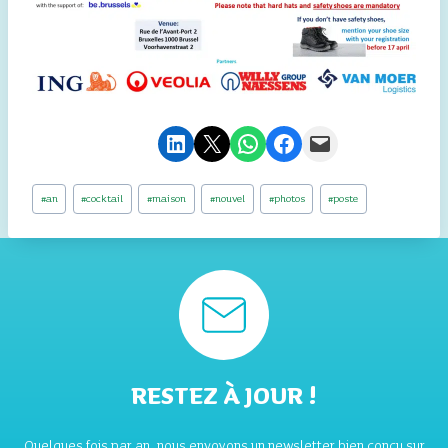
Partager sur LinkedIn
Envoyer cette page par e-mail
Partager sur WhatsApp
Partager sur Facebook
Envoyer cette page par e-mail
Étiquettes
#
an
#
cocktail
#
maison
#
nouvel
#
photos
#
poste
de
la
publication :
RESTEZ À JOUR !
Quelques fois par an, nous envoyons un newsletter bien conçu sur