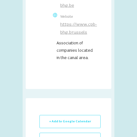
bhg.be
Website
https://www.cpb-
bhg.brussels
Association of
companies located
in the canal area.
+ Add to Google Calendar