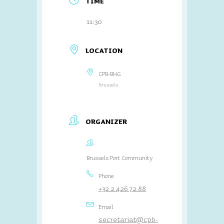
TIME
11:30
LOCATION
CPB-BHG
Brussels
ORGANIZER
Brussels Port Community
Phone
+32 2 426 72 88
Email
secretariat@cpb-