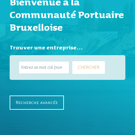
Bienvenue à la
Communauté Portuaire
Bruxelloise
Trouver une entreprise…
S
CHERCHER
e
a
r
c
h
Recherche avancée