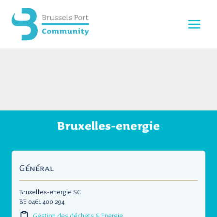
Aller
au
contenu
Bruxelles-energie
Général
Bruxelles-energie SC
BE 0461 400 294
Gestion des déchets & Energie