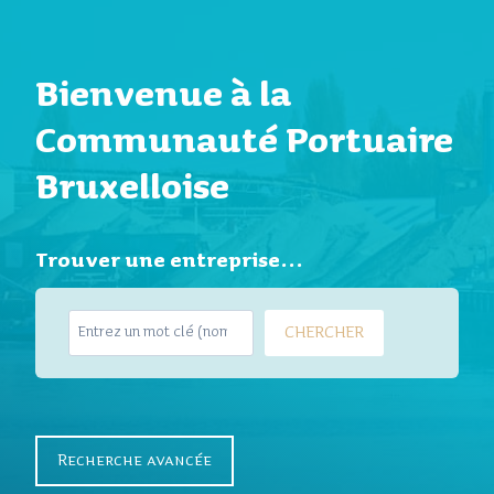
Bienvenue à la
Communauté Portuaire
Bruxelloise
Trouver une entreprise…
S
CHERCHER
e
a
r
c
h
Recherche avancée