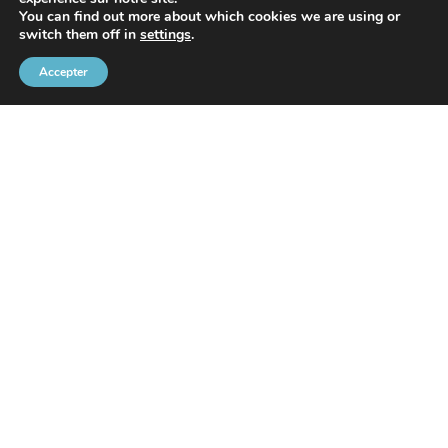
You can find out more about which cookies we are using or
Avec le soutien de
switch them off in
settings
.
Accepter
Communauté Portuaire Bruxelloise
Rue de l’Avant-Port 2 Boîte 6
1000 Bruxelles
Tel
+32 2 426 72 88