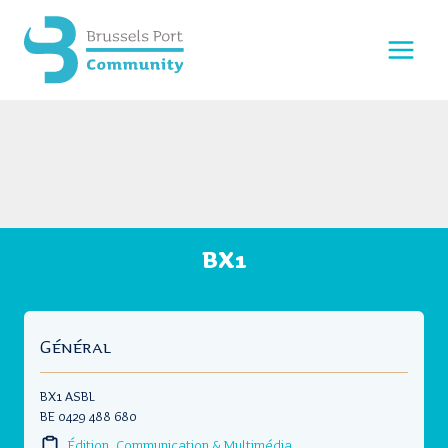
Aller
au
contenu
BX1
Général
BX1 ASBL
BE 0429 488 680
Édition, Communication & Multimédia