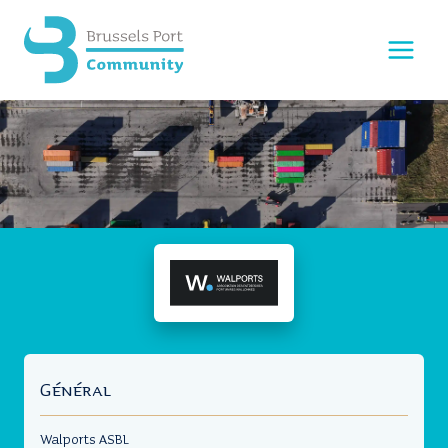
Aller
au
contenu
Général
Walports ASBL