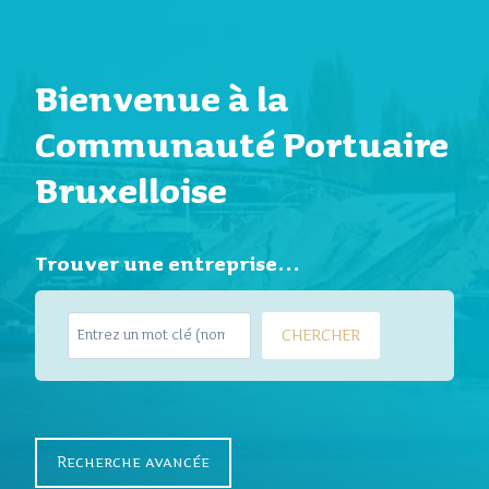
Bienvenue à la
Communauté Portuaire
Bruxelloise
Trouver une entreprise…
S
CHERCHER
e
a
r
c
h
Recherche avancée