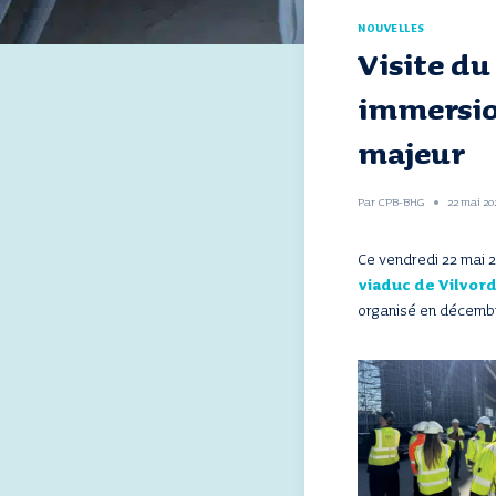
NOUVELLES
Visite du
immersio
majeur
Par
CPB-BHG
22 mai 20
Ce vendredi 22 mai 2
viaduc de Vilvor
organisé en décemb