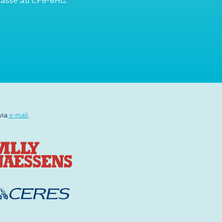
 passe au CPB-BHG.
via
e-mail
.