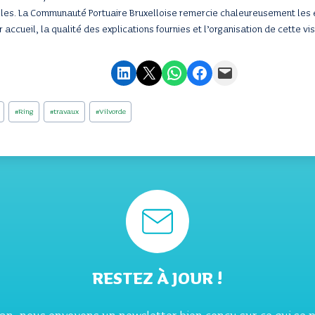
elles. La Communauté Portuaire Bruxelloise remercie chaleureusement les
 accueil, la qualité des explications fournies et l’organisation de cette vis
Partager sur LinkedIn
Envoyer cette page par e-mail
Partager sur WhatsApp
Partager sur Facebook
Envoyer cette page par e-mail
#
Ring
#
travaux
#
Vilvorde
RESTEZ À JOUR !