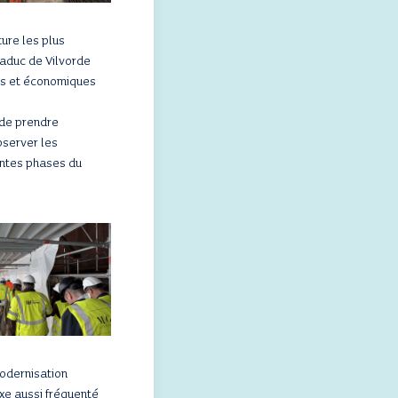
ture les plus
iaduc de Vilvorde
ues et économiques
 de prendre
bserver les
rentes phases du
modernisation
axe aussi fréquenté