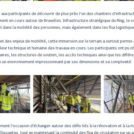
 aux participants de découvrir de plus près l’un des chantiers d’infrastruc
ent en cours autour de Bruxelles. Infrastructure stratégique du Ring, le v
el dans la mobilité des personnes, mais également dans les flux logistiq
 et des enjeux de mobilité, cette immersion sur le terrain a surtout permis
eur technique et humaine des travaux en cours. Les participants ont pu o
aires, les structures de soutien, les accès techniques ainsi que les diffé
ns un environnement impressionnant par ses dimensions et sa complexité.
lement l’occasion d’échanger autour des défis liés à la rénovation et à la 
illissantes, tout en maintenant la continuité des flux de circulation sur un 