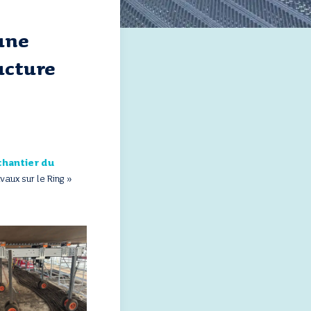
 une
ucture
 chantier du
vaux sur le Ring »