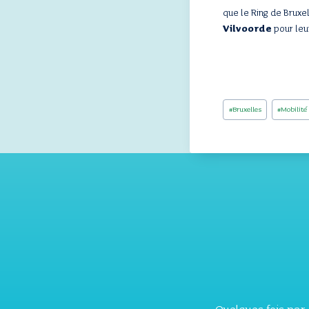
que le Ring de Brux
Vilvoorde
pour leur
Étiquettes
#
Bruxelles
#
Mobilité
de
la
publication :