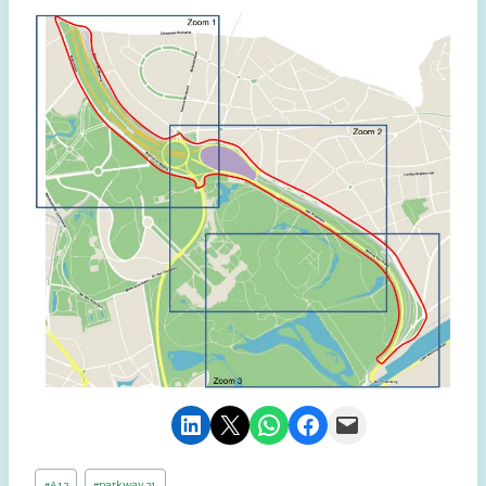
Share on LinkedIn
Email this Page
Share on WhatsApp
Share on Facebook
Email this Page
Post
#
A12
#
parkway 21