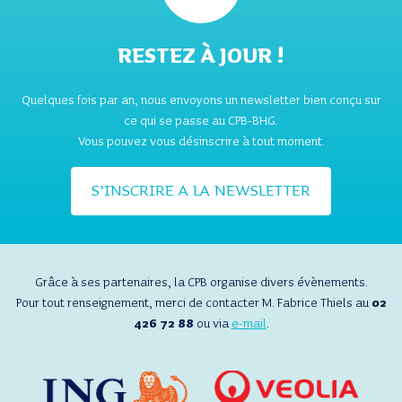
RESTEZ À JOUR !
Quelques fois par an, nous envoyons un newsletter bien conçu sur
ce qui se passe au CPB-BHG.
Vous pouvez vous désinscrire à tout moment.
S’INSCRIRE A LA NEWSLETTER
Grâce à ses partenaires, la CPB organise divers évènements.
Pour tout renseignement, merci de contacter M. Fabrice Thiels au
02
426 72 88
ou via
e-mail
.