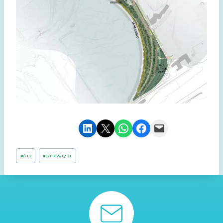
Partager sur LinkedIn
Envoyer cette page par e-mail
Partager sur WhatsApp
Partager sur Facebook
Envoyer cette page par e-mail
Étiquettes
#
A12
#
parkway 21
de
la
publication :