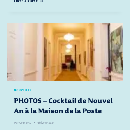
PHOTOS
LIRE LA SUITE
–
CHEZ
VAN
MOER
LOGISTICS,
DES
OPÉRATIONS
EN
CROISSANCE
CONSTANTE
NOUVELLES
PHOTOS – Cocktail de Nouvel
An à la Maison de la Poste
Par
CPB-BHG
3 février 2023