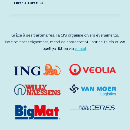
PHOTOS
LIRE LA SUITE
–
COCKTAIL
DE
NOUVEL
AN
À
Grâce à ses partenaires, la CPB organise divers évènements.
LA
Pour tout renseignement, merci de contacter M. Fabrice Thiels au
02
MAISON
426 72 88
ou via
e-mail
.
DE
LA
POSTE