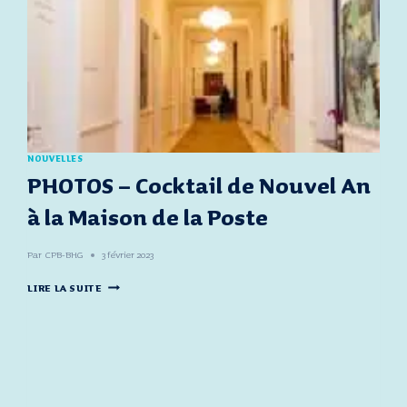
NOUVELLES
PHOTOS – Cocktail de Nouvel An
à la Maison de la Poste
Par
CPB-BHG
3 février 2023
PHOTOS
LIRE LA SUITE
–
COCKTAIL
DE
NOUVEL
AN
À
LA