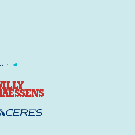
via
e-mail
.