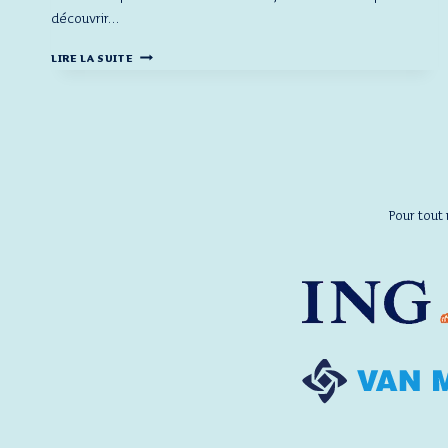
découvrir…
PHOTOS
LIRE LA SUITE
–
CHEZ
VAN
MOER
LOGISTICS,
DES
OPÉRATIONS
EN
Pour tout
CROISSANCE
CONSTANTE