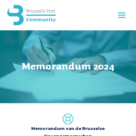
Doorgaan
naar
inhoud
Memorandum 2024
Memorandum van de Brusselse