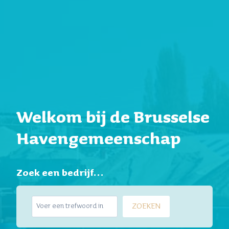
Welkom bij de Brusselse
Havengemeenschap
Zoek een bedrijf…
Z
ZOEKEN
o
e