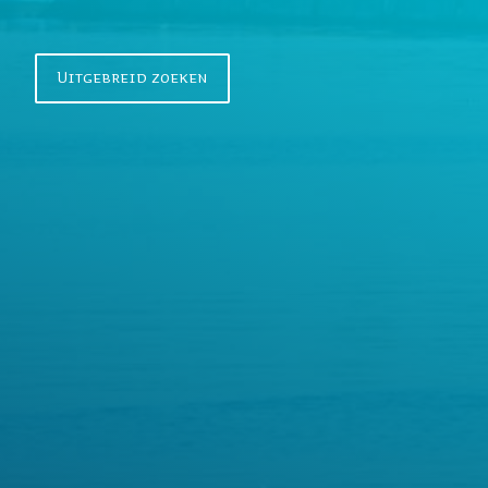
k
e
n
Uitgebreid zoeken