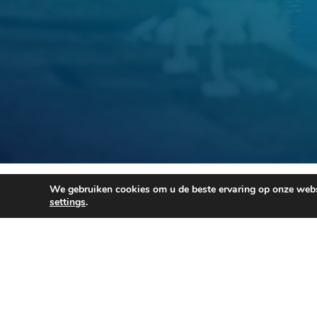
We gebruiken cookies om u de beste ervaring op onze websi
Dankzij h
settings
.
Voor meer info