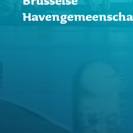
Brusselse
Havengemeensch