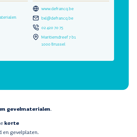
www.defrancq.be
aterialen
bxl@defrancq.be
02 420 70 75
Maritiemdreef 7 b1
1000 Brussel
 en gevelmaterialen
.
de
korte
d en gevelplaten.