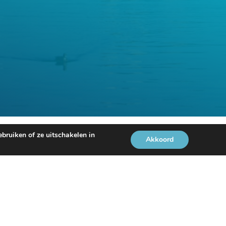
bruiken of ze uitschakelen in
enementen.
Akkoord
88
of per
e-mail
.