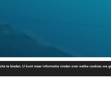
te te bieden. U kunt meer informatie vinden over welke cookies we ge
aar partners organiseert de Havengemeenschap Brussel verschillende ev
rmatie kunt u contact opnemen met de heer Fabrice Thiels op
02 426 72 