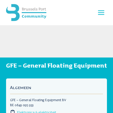
Doorgaan
naar
inhoud
GFE – General Floating Equipment
Algemeen
GFE – General Floating Equipment BV
BE 0849 095 933
Elektronica & elektriciteit