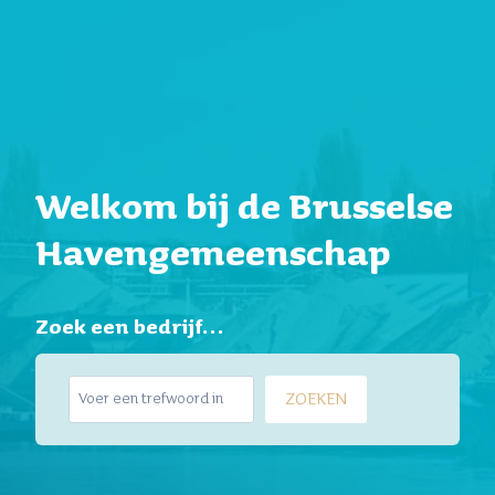
Welkom bij de Brusselse
Havengemeenschap
Zoek een bedrijf…
Z
ZOEKEN
o
e
k
e