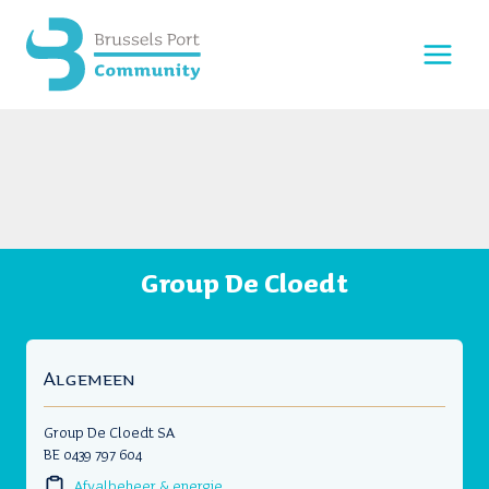
Doorgaan
naar
inhoud
Group De Cloedt
Algemeen
Group De Cloedt SA
BE 0439 797 604
Afvalbeheer & energie