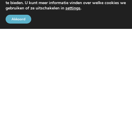
te bieden. U kunt meer informatie vinden over welke cookies we
Met de steun van
gebruiken of ze uitschakelen in
settings
.
Akkoord
Brusselse Havengemeenschap
Rue de l’Avant-Port 2 Bus 6
1000 Brussel
Tel
+32 2 426 72 88