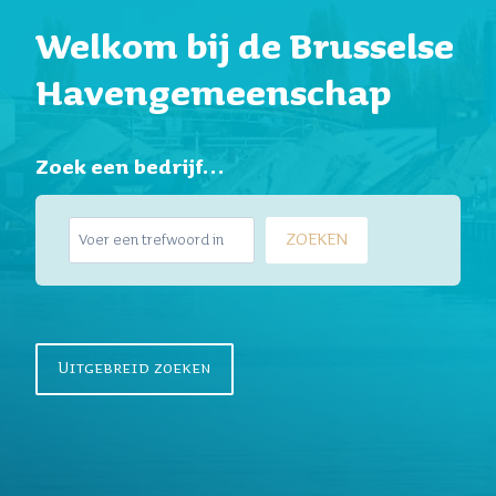
Welkom bij de Brusselse
Havengemeenschap
Zoek een bedrijf…
Z
ZOEKEN
o
e
k
e
n
Uitgebreid zoeken