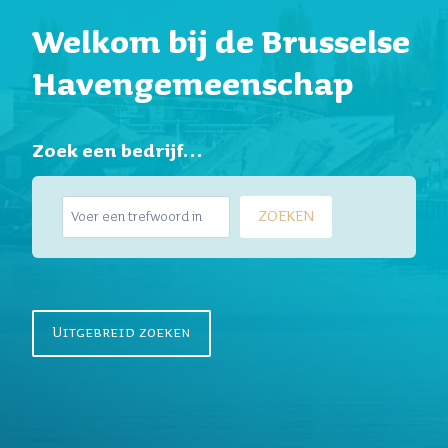
Welkom bij de Brusselse
Havengemeenschap
Zoek een bedrijf…
Z
ZOEKEN
o
e
k
e
n
Uitgebreid zoeken