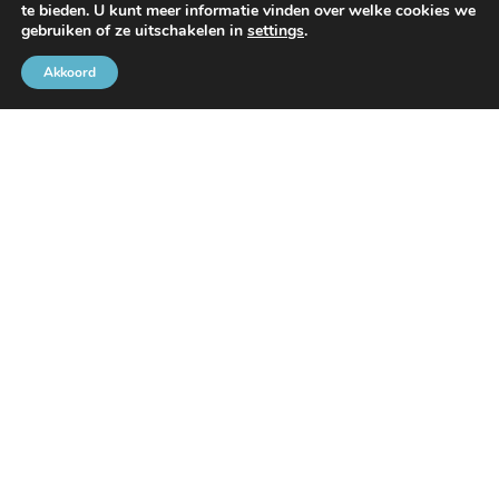
te bieden. U kunt meer informatie vinden over welke cookies we
Met de steun van
gebruiken of ze uitschakelen in
settings
.
Akkoord
Brusselse Havengemeenschap
Rue de l’Avant-Port 2 Bus 6
1000 Brussel
Tel
+32 2 426 72 88