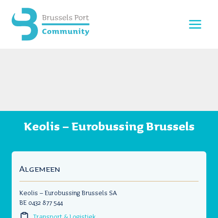
Doorgaan
naar
inhoud
Keolis – Eurobussing Brussels
Algemeen
Keolis – Eurobussing Brussels SA
BE 0432 877 544
Transport & Logistiek