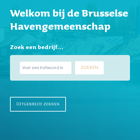
Welkom bij de Brusselse
Havengemeenschap
Zoek een bedrijf…
Z
ZOEKEN
o
e
k
e
n
Uitgebreid zoeken