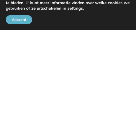
te bieden. U kunt meer informatie vinden over welke cookies we
Met de steun van
gebruiken of ze uitschakelen in
settings
.
Akkoord
Brusselse Havengemeenschap
Rue de l’Avant-Port 2 Bus 6
1000 Brussel
Tel
+32 2 426 72 88