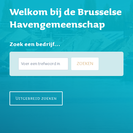
Welkom bij de Brusselse
Havengemeenschap
Zoek een bedrijf…
Z
ZOEKEN
o
e
k
e
n
Uitgebreid zoeken