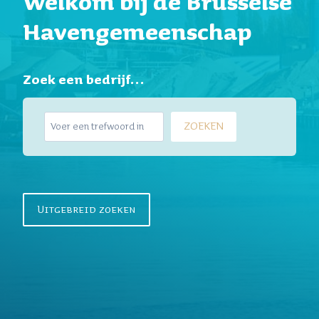
Welkom bij de Brusselse
Havengemeenschap
Zoek een bedrijf…
Z
ZOEKEN
o
e
k
e
n
Uitgebreid zoeken