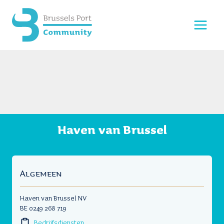
Doorgaan
naar
inhoud
Haven van Brussel
Algemeen
Haven van Brussel NV
BE 0249 268 719
Bedrijfsdiensten