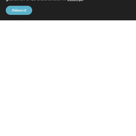
Akkoord
Brusselse Havengemeenschap
Rue de l’Avant-Port 2 Bus 6
1000 Brussel
Tel
+32 2 426 72 88
SITEMAP