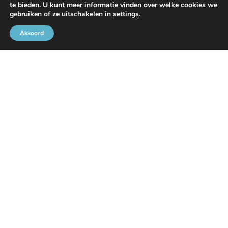
te bieden. U kunt meer informatie vinden over welke cookies we
Met de steun van
gebruiken of ze uitschakelen in
settings
.
Akkoord
Brusselse Havengemeenschap
Rue de l’Avant-Port 2 Bus 6
1000 Brussel
Tel
+32 2 426 72 88