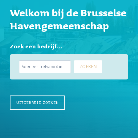
Welkom bij de Brusselse
Havengemeenschap
Zoek een bedrijf…
Z
ZOEKEN
o
e
k
e
n
Uitgebreid zoeken