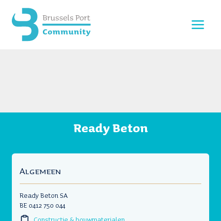
Doorgaan
naar
inhoud
Ready Beton
Algemeen
Ready Beton SA
BE 0412 750 044
Constructie & bouwmaterialen