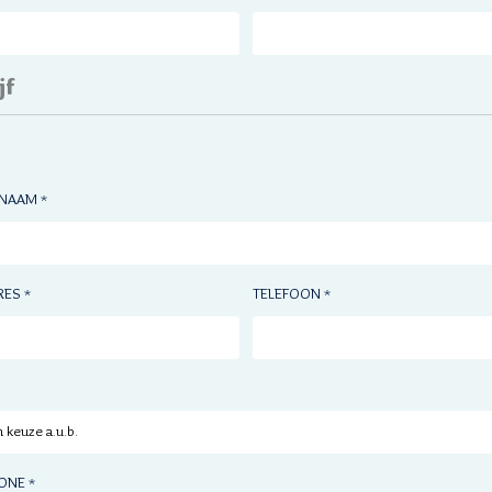
jf
SNAAM
*
RES
TELEFOON
*
*
ONE
*