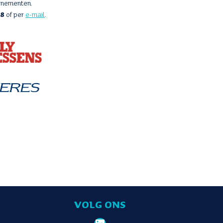
enementen.
88
of per
e-mail
.
VOLG ONS
LinkedIn