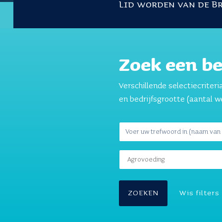
Lid worden van de B
Zoek een be
Verschillende selectiecriter
en bedrijfsgrootte (aantal 
ZOEKEN
Wis filters