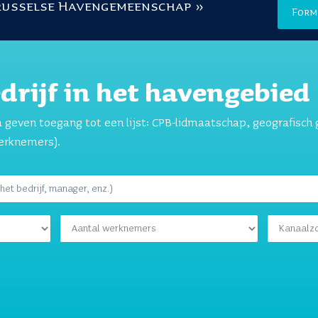
russelse Havengemeenschap »
Form
drijf in het havengebied
ia geven toegang tot een lijst: CPB-lidmaatschap, geografisch 
werknemers).