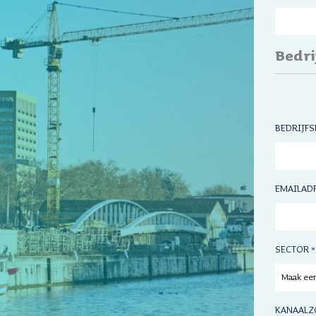
Bedri
BEDRIJF
EMAILAD
SECTOR
*
KANAALZ