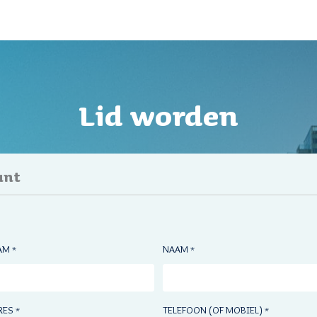
Lid worden
unt
AM
NAAM
*
*
RES
TELEFOON (OF MOBIEL)
*
*