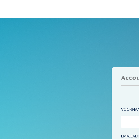
Acco
VOORNA
EMAILAD