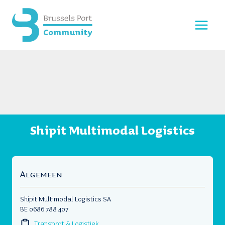
Doorgaan
naar
inhoud
Shipit Multimodal Logistics
Algemeen
Shipit Multimodal Logistics SA
BE 0686 788 407
Transport & Logistiek