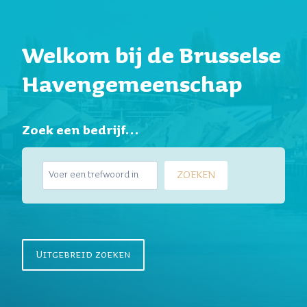
Welkom bij de Brusselse
Havengemeenschap
Zoek een bedrijf…
Z
ZOEKEN
o
e
k
e
n
Uitgebreid zoeken