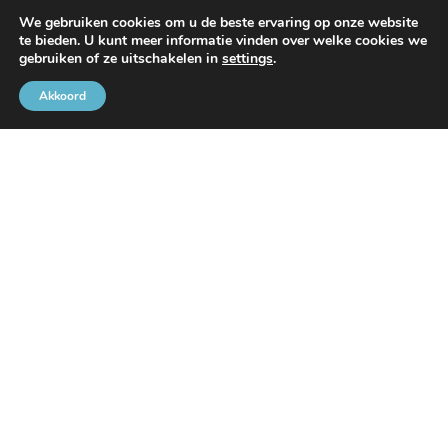
We gebruiken cookies om u de beste ervaring op onze website
te bieden. U kunt meer informatie vinden over welke cookies we
gebruiken of ze uitschakelen in
settings
.
Met de steun van
Akkoord
Brusselse Havengemeenschap
Rue de l’Avant-Port 2 Bus 6
1000 Brussel
Tel
+32 2 426 72 88