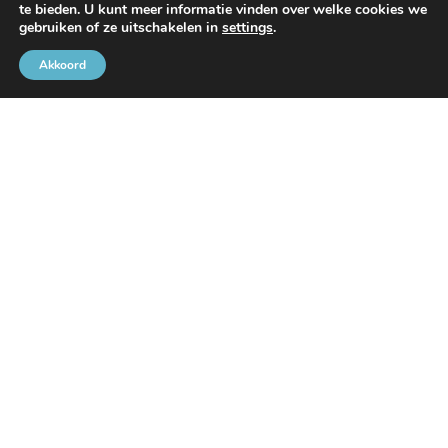
te bieden. U kunt meer informatie vinden over welke cookies we
Met de steun van
gebruiken of ze uitschakelen in
settings
.
Akkoord
Brusselse Havengemeenschap
Rue de l’Avant-Port 2 Bus 6
1000 Brussel
Tel
+32 2 426 72 88