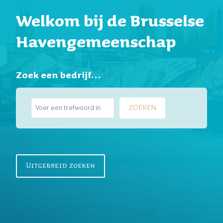
Welkom bij de Brusselse
Havengemeenschap
Zoek een bedrijf…
Z
ZOEKEN
o
e
k
e
n
Uitgebreid zoeken