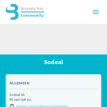
Doorgaan
naar
inhoud
Sodeal
Algemeen
Sodeal SA
BE 0407 938 151
Handel, Import-Export & Distributie