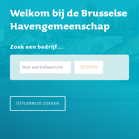
Welkom bij de Brusselse
Havengemeenschap
Zoek een bedrijf…
Z
ZOEKEN
o
e
k
e
n
Uitgebreid zoeken