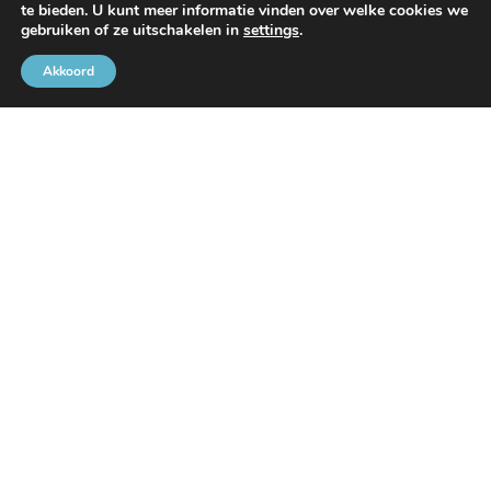
te bieden. U kunt meer informatie vinden over welke cookies we
Met de steun van
gebruiken of ze uitschakelen in
settings
.
Akkoord
Brusselse Havengemeenschap
Rue de l’Avant-Port 2 Bus 6
1000 Brussel
Tel
+32 2 426 72 88