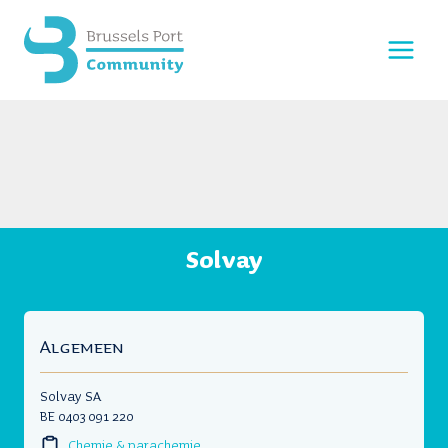
Doorgaan
naar
inhoud
Solvay
Algemeen
Solvay SA
BE 0403 091 220
Chemie & parachemie