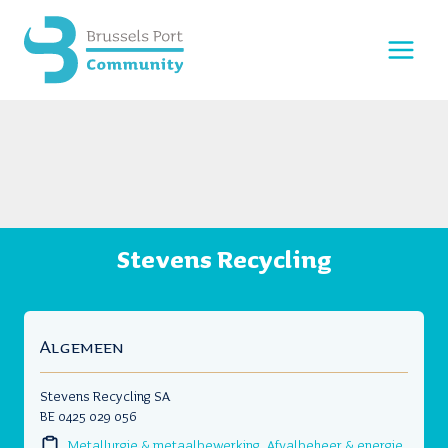
Doorgaan
naar
inhoud
Stevens Recycling
Algemeen
Stevens Recycling SA
BE 0425 029 056
Metallurgie & metaalbewerking
,
Afvalbeheer & energie