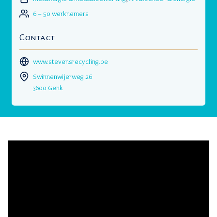
6 – 50 werknemers
Contact
www.stevensrecycling.be
Swinnenwijerweg 26
3600 Genk