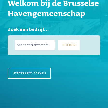
Welkom bij de Brusselse
Havengemeenschap
Zoek een bedrijf…
Z
ZOEKEN
o
e
k
e
n
Uitgebreid zoeken