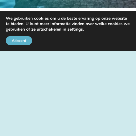
We gebruiken cookies om u de beste ervaring op onze website
Dankzij haar partners organiseert de Havengemeenschap Brussel
te bieden. U kunt meer informatie vinden over welke cookies we
verschillende evenementen.
gebruiken of ze uitschakelen in
settings
.
Voor meer informatie kunt u contact opnemen met de heer Fabrice
Akkoord
Thiels op
02 426 72 88
of per
e-mail
.