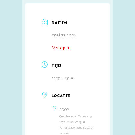
DATUM
mei 27 2026
Verlopen!
TIJD
11:30 - 13:00
LOCATIE
COOP
Quai Fernand Demets 23
1070 Bruxelles Quai
Fernand Demets 23, 1070
Brussel