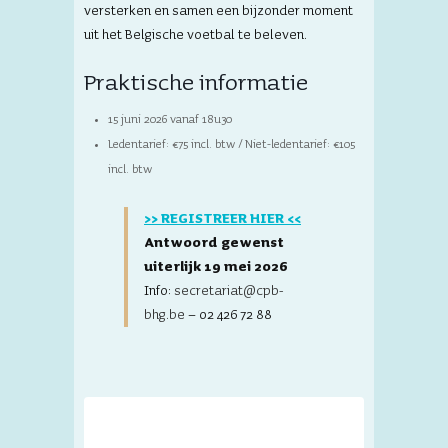
versterken en samen een bijzonder moment
uit het Belgische voetbal te beleven.
Praktische informatie
15 juni 2026 vanaf 18u30
Ledentarief: €75 incl. btw / Niet-ledentarief: €105
incl. btw
>> REGISTREER HIER <<
Antwoord gewenst
uiterlijk 19 mei 2026
Info:
secretariat@cpb-
bhg.be
– 02 426 72 88