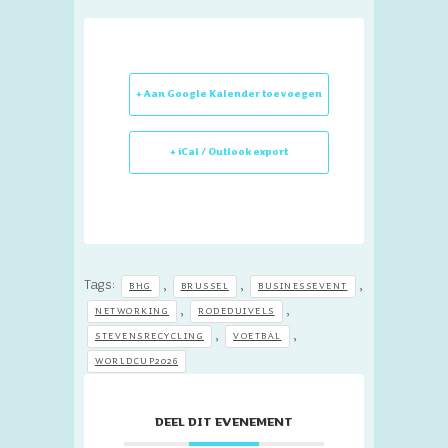
+ Aan Google Kalender toevoegen
+ iCal / Outlook export
Tags:
,
,
,
BHG
BRUSSEL
BUSINESSEVENT
,
,
NETWORKING
RODEDUIVELS
,
,
STEVENSRECYCLING
VOETBAL
WORLDCUP2026
DEEL DIT EVENEMENT