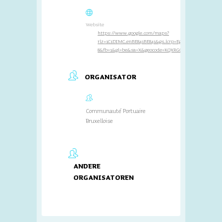
Website
https://www.google.com/maps?
rlz=1C1DIMC_enBE841BE841&gs_lcrp=EgZjaHJvbWUyB
8&fb=1&gl=be&sa=X&geocode=KQXRGCqZw8NHMV_aumMs
ORGANISATOR
Communauté Portuaire
Bruxelloise
ANDERE
ORGANISATOREN