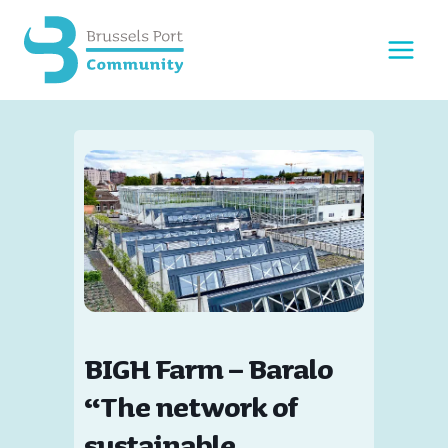
Doorgaan
naar
inhoud
BIGH Farm – Baralo
“The network of
sustainable