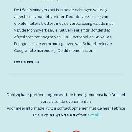
De Léon Monnoyerkaai is in beide richtingen volledig
afgesloten voor het verkeer. Door de verzakking van
enkele meters trottoir, met de verplaatsing van de muur
van de Monnoyerkaai, is het verkeer sinds donderdag
afgesloten ter hoogte van Elia-Electrabel en Bruxelles
Energie – cf. de verbrandingsoven van Schaarbeek (zie
Google-foto hieronder). Op dit moment is er…
DE
LEES MEER
LÉON
MONNOYERKAAI
IS
IN
BEIDE
RICHTINGEN
Dankzij haar partners organiseert de Havengemeenschap Brussel
VOLLEDIG
verschillende evenementen.
AFGESLOTEN
Voor meer informatie kunt u contact opnemen met de heer Fabrice
VOOR
HET
Thiels op
02 426 72 88
of per
e-mail
.
VERKEER