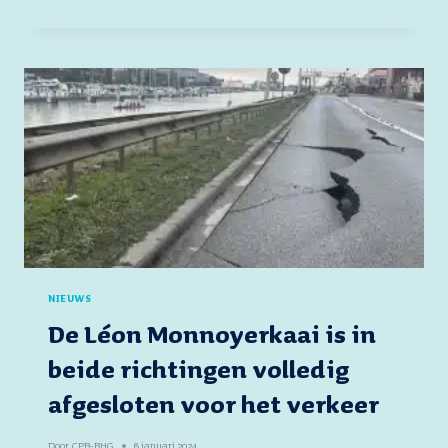
OPRIT
NAAST
DE
DOCKS
IS
NU
WEER
OPEN
VOOR VERKEER
NIEUWS
De Léon Monnoyerkaai is in
beide richtingen volledig
afgesloten voor het verkeer
Door
CPB-BHG
8 januari 2024