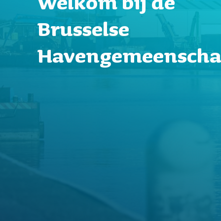
Welkom bij de
Brusselse
Havengemeensch