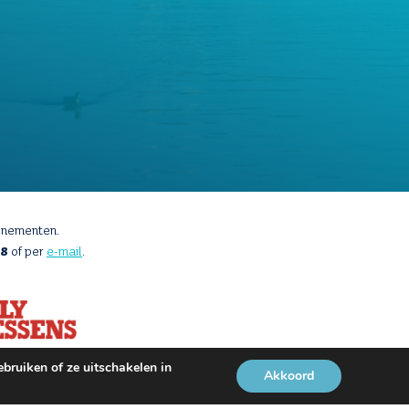
enementen.
88
of per
e-mail
.
bruiken of ze uitschakelen in
Akkoord