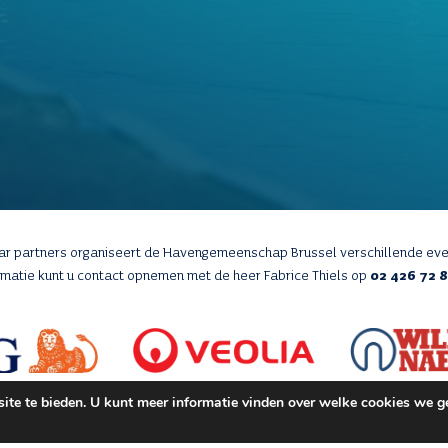
aar partners organiseert de Havengemeenschap Brussel verschillende ev
rmatie kunt u contact opnemen met de heer Fabrice Thiels op
02 426 72 
te te bieden. U kunt meer informatie vinden over welke cookies we ge