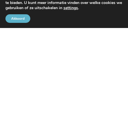
te bieden. U kunt meer informatie vinden over welke cookies we
Met de steun van
gebruiken of ze uitschakelen in
settings
.
Akkoord
Brusselse Havengemeenschap
Rue de l’Avant-Port 2 Bus 6
1000 Brussel
Tel
+32 2 426 72 88