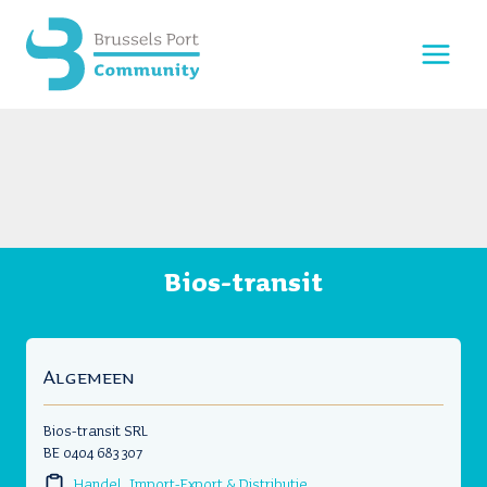
Doorgaan
naar
inhoud
Bios-transit
Algemeen
Bios-transit SRL
BE 0404 683 307
Handel, Import-Export & Distributie