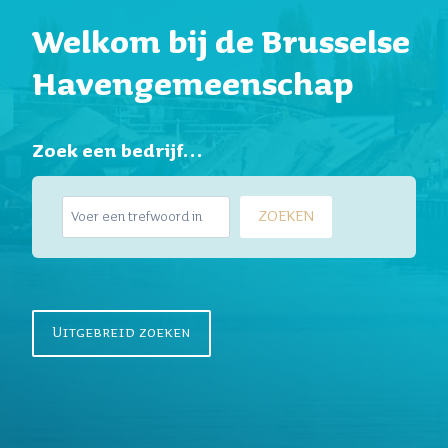
Welkom bij de Brusselse
Havengemeenschap
Zoek een bedrijf…
Z
ZOEKEN
o
e
k
e
n
Uitgebreid zoeken