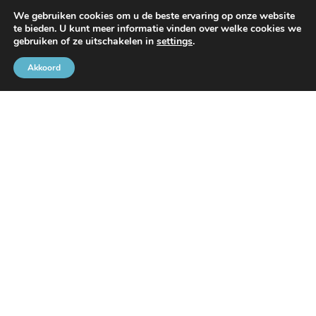
We gebruiken cookies om u de beste ervaring op onze website
te bieden. U kunt meer informatie vinden over welke cookies we
gebruiken of ze uitschakelen in
settings
.
Met de steun van
Akkoord
Brusselse Havengemeenschap
Rue de l’Avant-Port 2 Bus 6
1000 Brussel
Tel
+32 2 426 72 88