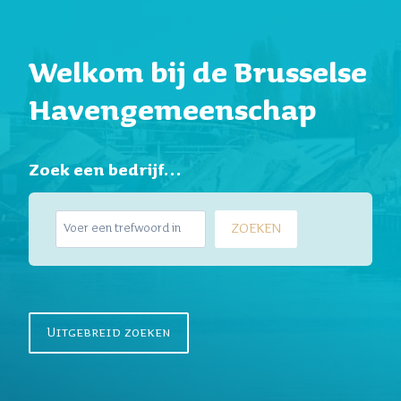
Welkom bij de Brusselse
Havengemeenschap
Zoek een bedrijf…
Z
ZOEKEN
o
e
k
e
n
Uitgebreid zoeken