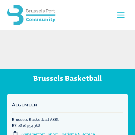
Doorgaan
naar
inhoud
Brussels Basketball
Algemeen
Brussels Basketball ASBL
BE 0816 954 388
Evenementen, Sport, Toerisme & Horeca