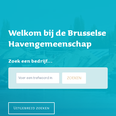
Welkom bij de Brusselse
Havengemeenschap
Zoek een bedrijf…
Z
ZOEKEN
o
e
k
e
n
Uitgebreid zoeken