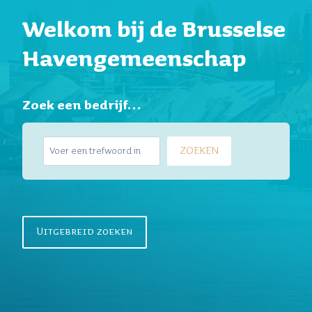
Welkom bij de Brusselse
Havengemeenschap
Zoek een bedrijf…
Z
ZOEKEN
o
e
k
e
n
Uitgebreid zoeken