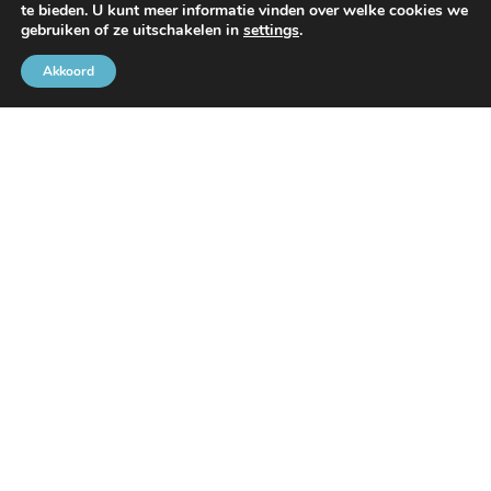
te bieden. U kunt meer informatie vinden over welke cookies we
Met de steun van
gebruiken of ze uitschakelen in
settings
.
Akkoord
Brusselse Havengemeenschap
Rue de l’Avant-Port 2 Bus 6
1000 Brussel
Tel
+32 2 426 72 88