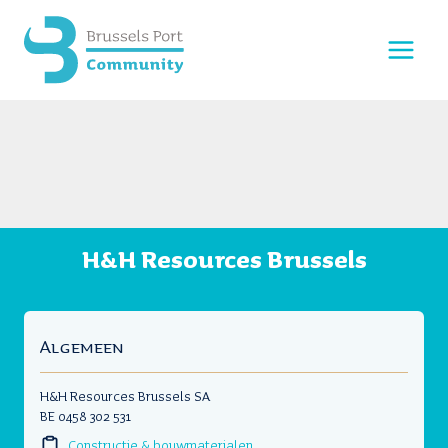
Doorgaan
naar
inhoud
H&H Resources Brussels
Algemeen
H&H Resources Brussels SA
BE 0458 302 531
Constructie & bouwmaterialen