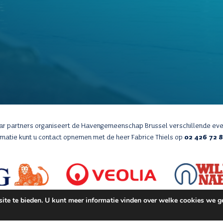
aar partners organiseert de Havengemeenschap Brussel verschillende ev
rmatie kunt u contact opnemen met de heer Fabrice Thiels op
02 426 72 
te te bieden. U kunt meer informatie vinden over welke cookies we ge