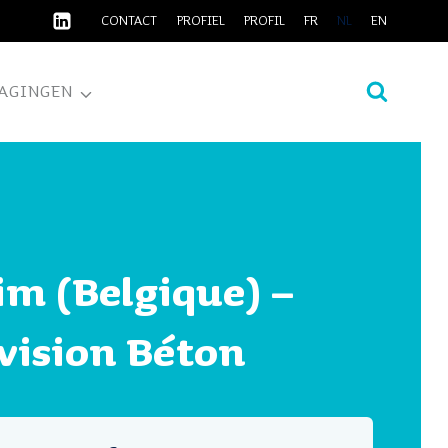
CONTACT
PROFIEL
PROFIL
FR
NL
EN
AGINGEN
im (Belgique) –
vision Béton