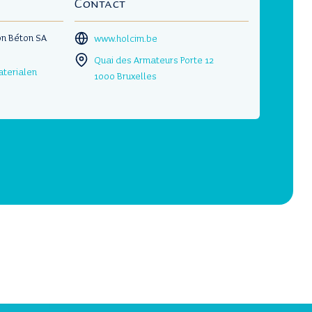
Contact
on Béton SA
www.holcim.be
Quai des Armateurs Porte 12
aterialen
1000 Bruxelles