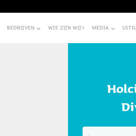
BEDRIJVEN
WIE ZIJN WIJ?
MEDIA
UITD
Holc
Di