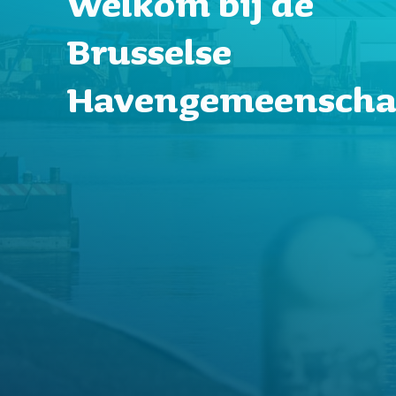
Welkom bij de
Brusselse
Havengemeensch