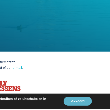
enementen.
88
of per
e-mail
.
bruiken of ze uitschakelen in
Akkoord