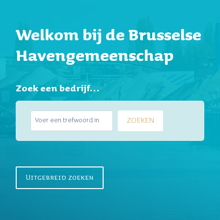
Welkom bij de Brusselse
Havengemeenschap
Zoek een bedrijf…
Z
ZOEKEN
o
e
k
e
n
Uitgebreid zoeken