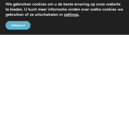
We gebruiken cookies om u de beste ervaring op onze website
te bieden. U kunt meer informatie vinden over welke cookies we
gebruiken of ze uitschakelen in
settings
.
Met de steun van
Akkoord
Brusselse Havengemeenschap
Rue de l’Avant-Port 2 Bus 6
1000 Brussel
Tel
+32 2 426 72 88