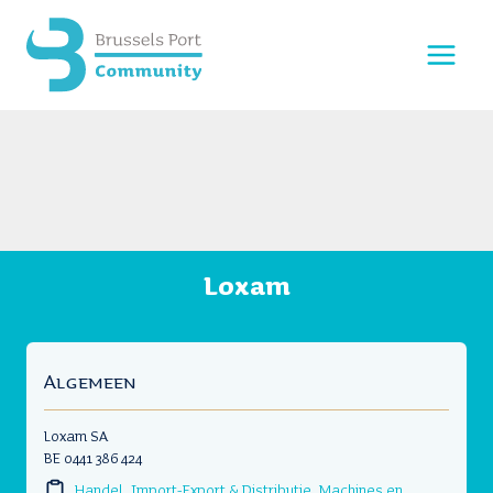
Doorgaan
naar
inhoud
Loxam
Algemeen
Loxam SA
BE 0441 386 424
Handel, Import-Export & Distributie
,
Machines en