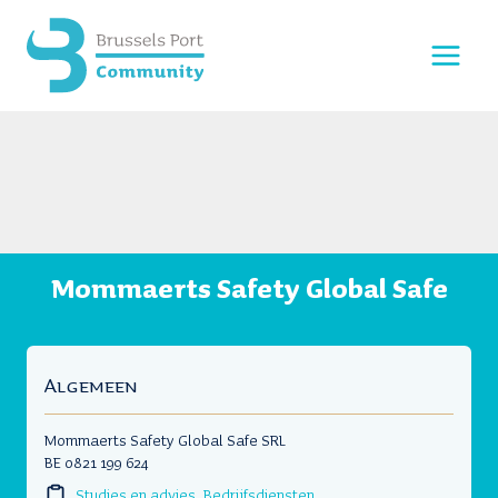
Doorgaan
naar
inhoud
Mommaerts Safety Global Safe
Algemeen
Mommaerts Safety Global Safe SRL
BE 0821 199 624
Studies en advies
,
Bedrijfsdiensten