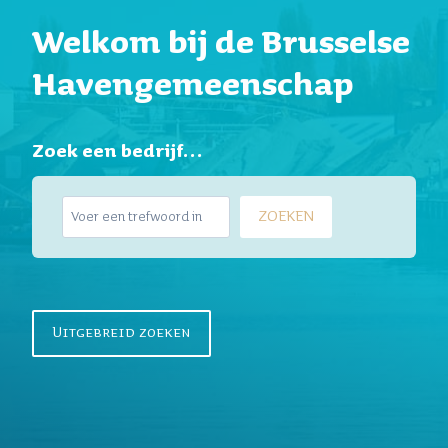
Welkom bij de Brusselse
Havengemeenschap
Zoek een bedrijf…
Z
ZOEKEN
o
e
k
e
n
Uitgebreid zoeken