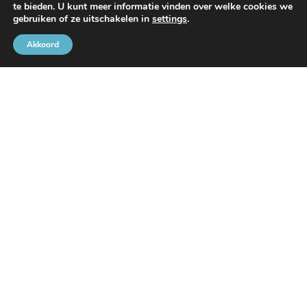
te bieden. U kunt meer informatie vinden over welke cookies we
Met de steun van
gebruiken of ze uitschakelen in
settings
.
Akkoord
Brusselse Havengemeenschap
Rue de l’Avant-Port 2 Bus 6
1000 Brussel
Tel
+32 2 426 72 88