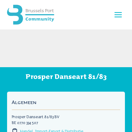
Doorgaan
naar
inhoud
Prosper Danseart 81/83
Algemeen
Prosper Danseart 81/83 BV
BE 0770 334 507
Handel, Import-Export & Distributie