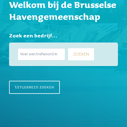
Welkom bij de Brusselse
Havengemeenschap
Zoek een bedrijf…
Z
ZOEKEN
o
e
k
e
n
Uitgebreid zoeken